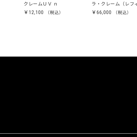
クレームＵＶ ｎ
ラ・クレーム（レフ
￥12,100
￥66,000