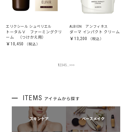
エリクシール シュペリエル
ALBION アンフィネス
トータルＶ ファーミングクリ
ダーマ インパクト クリーム
ーム （つけかえ用）
￥13,200
￥10,450
...
1
2
3
4
5
>
>>
ITEMS
アイテムから探す
スキンケア
ベースメイク