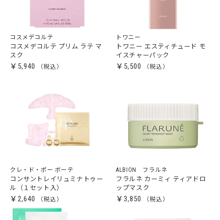
コスメデコルテ
トワニー
コスメデコルテ プリム ラテ マ
トワニー エスティチュード モ
スク
イスチャーパック
￥5,940
￥5,500
クレ・ド・ポー ボーテ
ALBION フラルネ
コンサントレイリュミナトゥー
フラルネ カーミィ ティアドロ
ル（１セット入）
ップマスク
￥2,640
￥3,850