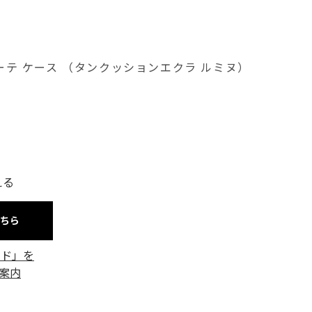
ボーテ ケース （タンクッションエクラ ルミヌ）
える
こちら
ード」を
案内