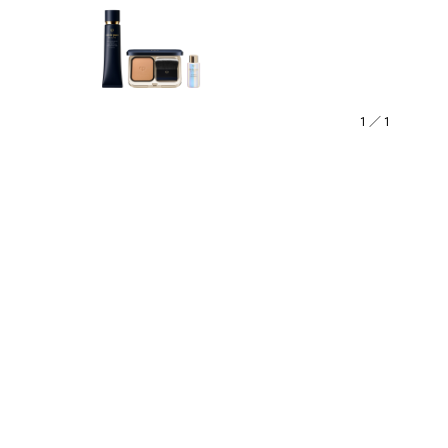
1
／
1