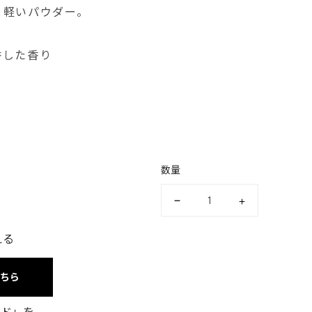
と軽いパウダー。
香した香り
数量
える
こちら