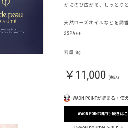
かにのび広がる、しっとり
天然ローズオイルなどを調
25PA++
容量 :8g
￥11,000
(税込)
WAON POINTが貯まる・使
WAON POINT利用手続きは