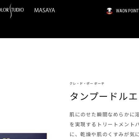
WAON PO
クレ・ド・ポー ボーテ
タンプードルエ
肌にのせた瞬間なめらかに
を実現するトリートメント
に、乾燥や肌のくすみが気