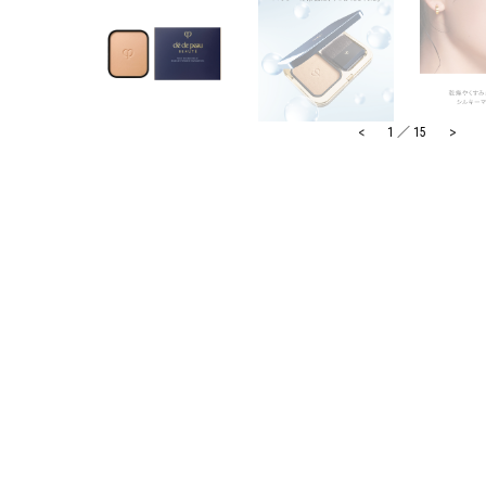
<
>
1
／
15