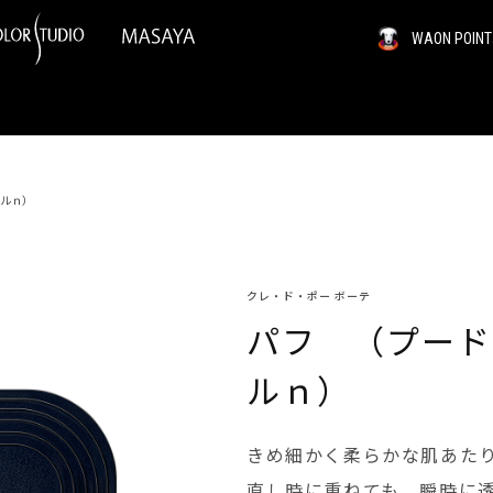
WAON PO
ルｎ）
クレ・ド・ポー ボーテ
パフ （プード
ルｎ）
きめ細かく柔らかな肌あた
直し時に重ねても、瞬時に