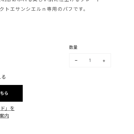
パクトエサンシエルｎ専用のパフです。
数量
える
こちら
ード」を
案内