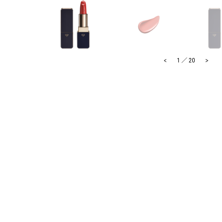
<
>
1
／
20