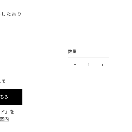
香した香り
数量
える
こちら
ード」を
案内