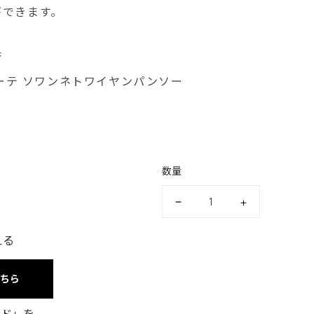
ができます。
香
ボーテ ソワンネトワイヤンパンソー
数量
える
こちら