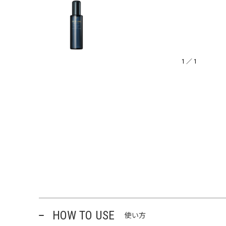
1
／
1
HOW TO USE
使い方