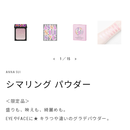
<
>
1
／
15
ANNA SUI
シマリング パウダー
＜限定品＞
盛りも、映えも、綺麗めも。
EYEやFACEに★ キラつや違いのグラデパウダー。