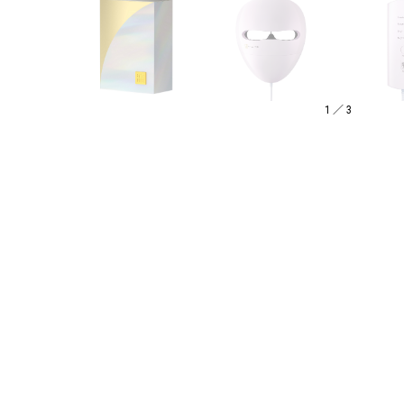
1
／
3