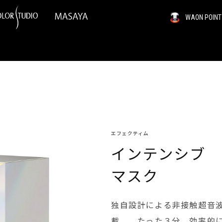
WAON PO
エフェクティム
インテンシブ
マスク
独自設計による非接触超音波
載。 たった３分、効率的