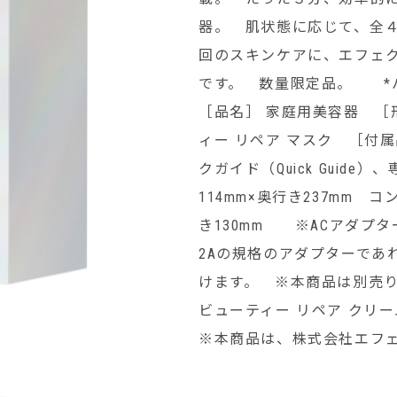
器。 肌状態に応じて、全
回のスキンケアに、エフェ
です。 数量限定品。 
［品名］ 家庭用美容器 ［
ィー リペア マスク ［付
クガイド（Quick Guid
114mm×奥行き237mm 
き130mm ※ACアダプタ
2Aの規格のアダプターであ
けます。 ※本商品は別売り
ビューティー リペア ク
※本商品は、株式会社エフ