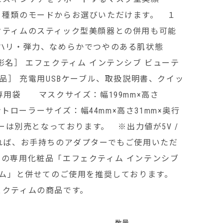
４種類のモードからお選びいただけます。 １
クティムのスティック型美顔器との併用も可能
*ハリ・弾力、なめらかでつやのある肌状態
形名］ エフェクティム インテンシブ ビューテ
属品］ 充電用USBケーブル、取扱説明書、クイッ
e）、専用袋 マスクサイズ：幅199mm×高さ
コントローラーサイズ：幅44mm×高さ31mm×奥行
ーは別売となっております。 ※出力値が5V /
れば、お手持ちのアダプターでもご使用いただ
の専用化粧品「エフェクティム インテンシブ
リーム」と併せてのご使用を推奨しております。
ェクティムの商品です。