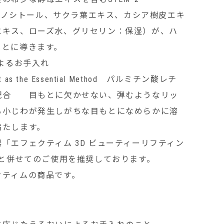
母、イノシトール、サクラ葉エキス、カシア樹皮エキ
エキス、ローズ水、グリセリン：保湿）が、ハ
もとに導きます。
によるお手入れ
ent as the Essential Method パルミチン酸レチ
配合 目もとに欠かせない、弾むようなリッ
る小じわが発生しがちな目もとになめらかに溶
満たします。
「エフェクティム 3D ビューティーリフティン
」と併せてのご使用を推奨しております。
クティムの商品です。