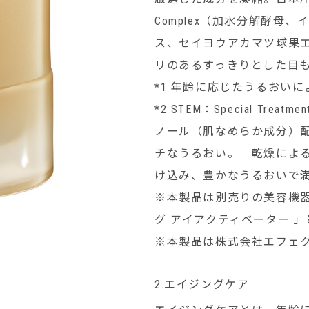
Complex（加水分解酵
ス、セイヨウアカマツ球果
リのあるすっきりとした目
*1 年齢に応じたうるおい
*2 STEM：Special Treatm
ノール（肌なめらか成分）
チなうるおい。 乾燥によ
け込み、豊かなうるおいで
※本製品は別売りの美容機器
グ アイアクティベーター 
※本製品は株式会社エフェ
2.エイジングケア