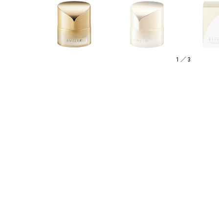
1
／
3