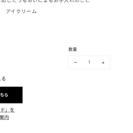
に応じたうるおいによるお手入れのこと
ジ アイクリーム
数量
える
こちら
ード」を
案内