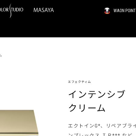
WAON PO
ム
エフェクティム
インテンシブ
クリーム
エクトインG*、リペアブラ
ンプレックス ＩＲ*** 