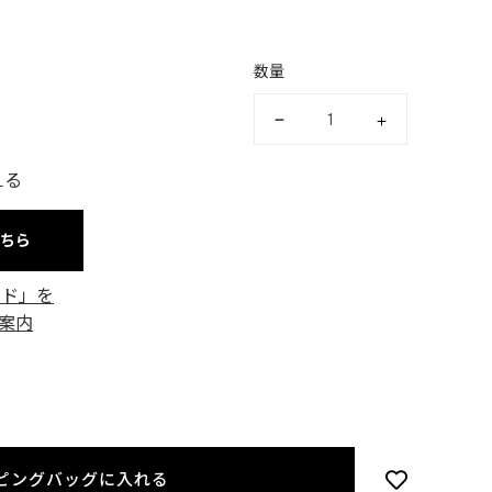
数量
える
こちら
ード」を
案内
ピングバッグに入れる