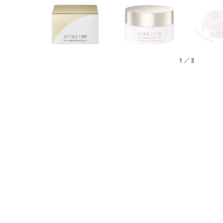
1
／
3