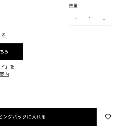
数量
える
こちら
ード」を
案内
ピングバッグに入れる