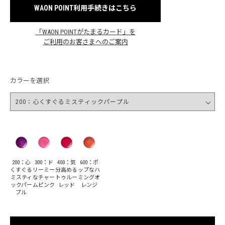
WAON POINT利用手続きはこちら
「WAON POINTがたまるカード」を
ご利用のお客さまへのご案内
カラーを選択
200：心
300：ド
400：気
600：ポ
くすぐる
リーミー
分高める
ップなハ
ミスティ
なチャー
トゥルー
ミングオ
ックパー
ムピンク
レッド
レンジ
プル