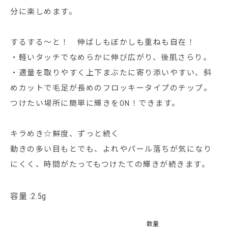
分に楽しめます。
するする～と！ 伸ばしもぼかしも重ねも自在！
・軽いタッチでなめらかに伸び広がり、後肌さらり。
・適量を取りやすく上下まぶたに寄り添いやすい、斜
めカットで毛足が長めのフロッキータイプのチップ。
つけたい場所に簡単に輝きをON！できます。
キラめき☆鮮度、ずっと続く
動きの多い目もとでも、よれやパール落ちが気になり
にくく、時間がたってもつけたての輝きが続きます。
容量 :2.5g
数量