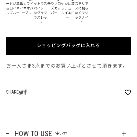
ードが薫
敵カワイ
ットでス
華やぐロ
やかに装
ステリア
るロイヤ
イネオパ
パイシー
ーズカッ
うチュー
スに揺ら
ルブルー
ープル
なグラマ
パー
ルイエロ
めくマジ
ラスレッ
ー
ックナイ
ド
ト
ショッピングバッグに入れる
お一人さま3点までのお買い上げとさせて頂きます。
SHARE
HOW TO USE
使い方