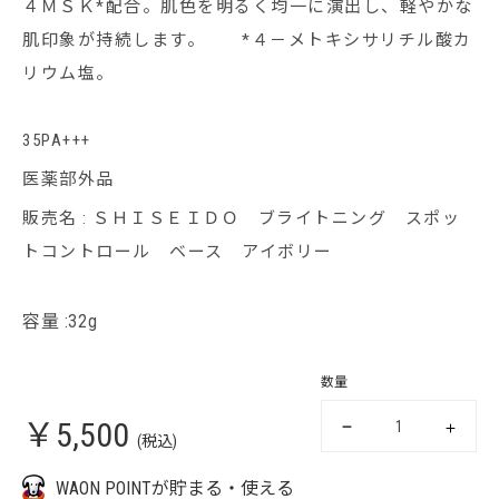
４ＭＳＫ*配合。肌色を明るく均一に演出し、軽やかな
肌印象が持続します。 *４－メトキシサリチル酸カ
リウム塩。
35PA+++
医薬部外品
販売名 : ＳＨＩＳＥＩＤＯ ブライトニング スポッ
トコントロール ベース アイボリー
容量 :32g
数量
￥5,500
(税込)
WAON POINTが貯まる・使える