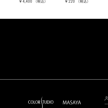
￥4,400
￥220