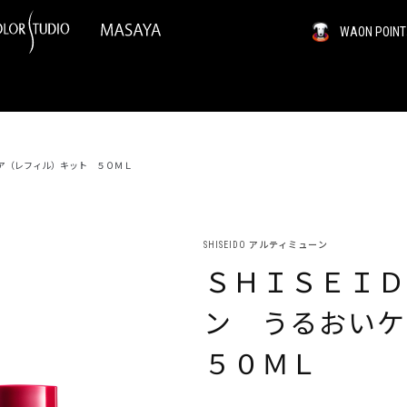
WAON PO
ア（レフィル）キット ５０ＭＬ
SHISEIDO アルティミューン
ＳＨＩＳＥＩＤ
ン うるおい
５０ＭＬ