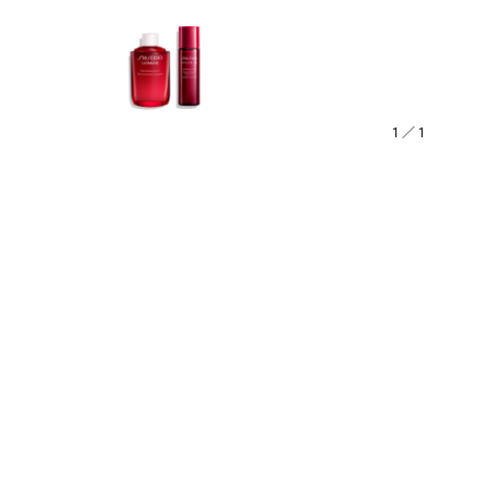
1
／
1