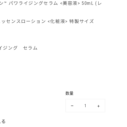
ーン™ パワライジングセラム <美容液> 50mL (レ
ン エッセンスローション <化粧液> 特製サイズ
イジング セラム
数量
える