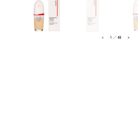
<
>
1
／
48