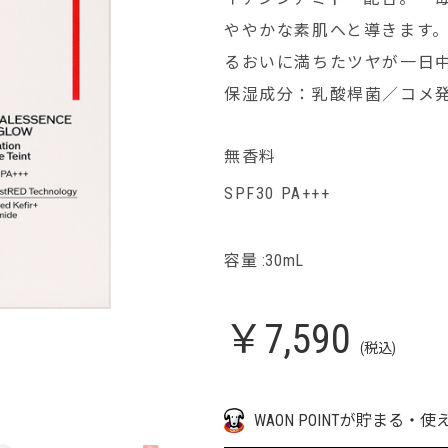
ややかな素肌へと導きます
るおいに満ちたツヤが一日中持
保湿成分：乳酸桿菌／コメ発
無香料
SPF30 PA+++
容量 :30mL
￥7,590
(税込)
WAON POINTが貯まる・使