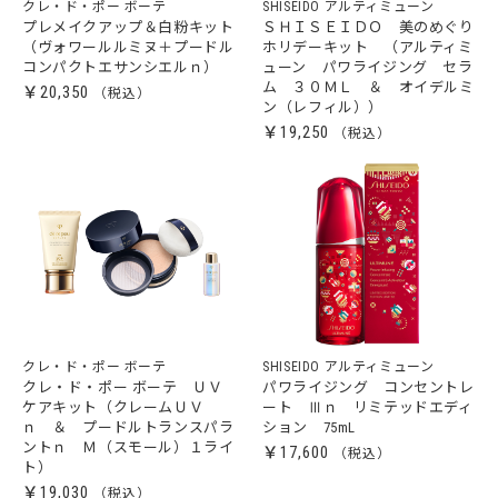
クレ・ド・ポー ボーテ
SHISEIDO アルティミューン
プレメイクアップ＆白粉キット
ＳＨＩＳＥＩＤＯ 美のめぐり
（ヴォワールルミヌ＋プードル
ホリデーキット （アルティミ
コンパクトエサンシエルｎ）
ューン パワライジング セラ
ム ３０ＭＬ ＆ オイデルミ
￥20,350
ン（レフィル））
￥19,250
クレ・ド・ポー ボーテ
SHISEIDO アルティミューン
クレ・ド・ポー ボーテ ＵＶ
パワライジング コンセントレ
ケアキット（クレームＵＶ
ート Ⅲｎ リミテッドエディ
ｎ ＆ プードルトランスパラ
ション 75mL
ントｎ Ｍ（スモール）１ライ
￥17,600
ト）
￥19,030