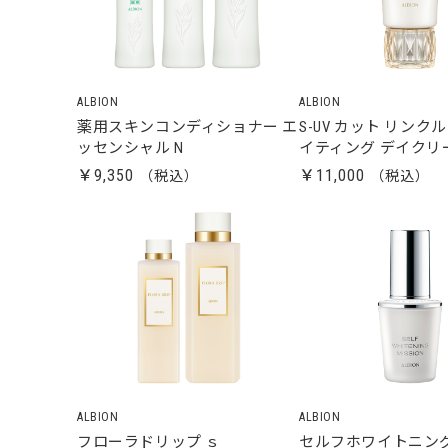
ALBION
ALBION
薬用スキンコンディショナー エ
S-UV カット リンク
ッセンシャル N
イティング デイクリ
￥9,350
￥11,000
ALBION
ALBION
フローラドリップ ｓ
セルフホワイトニング