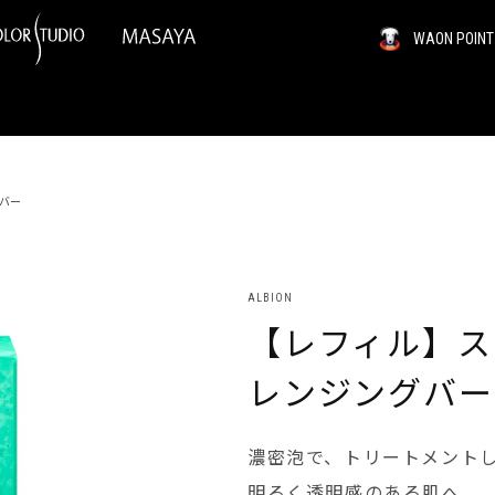
WAON PO
バー
ALBION
【レフィル】ス
レンジングバー
濃密泡で、トリートメント
明るく透明感のある肌へ。