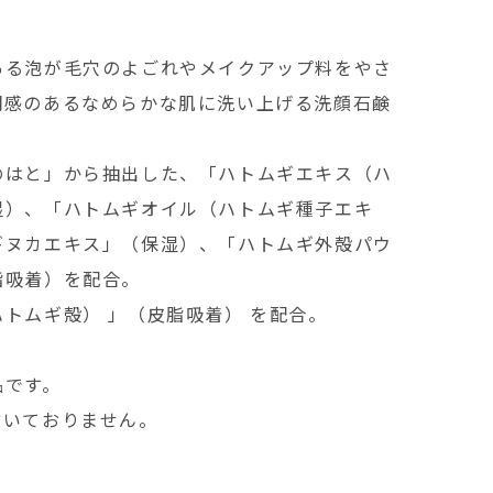
ある泡が毛穴のよごれやメイクアップ料をやさ
明感のあるなめらかな肌に洗い上げる洗顔石鹸
のはと」から抽出した、「ハトムギエキス（ハ
湿）、「ハトムギオイル（ハトムギ種子エキ
ギヌカエキス」（保湿）、「ハトムギ外殻パウ
脂吸着）を配合。
トムギ殻） 」（皮脂吸着） を配合。
品です。
付いておりません。