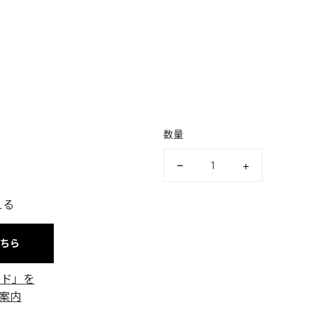
〉
数量
える
こちら
ード」を
案内