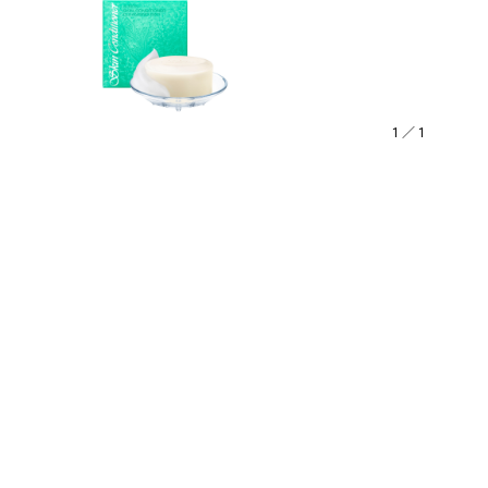
1
／
1