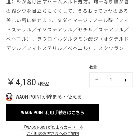
湿）※が溶け出すバームメルト処方。均一な厚膜が唇
の縦シワを目立ちにくくして、うるおってツヤのある
美しい唇に魅せます。※ダイマージリノール酸（フィ
トステリル／イソステアリル／セチル／ステアリル／
ベヘニル）、ラウロイルグルタミン酸ジ（オクチルド
デシル／フィトステリル／ベヘニル）、スクワラン
数量
￥4,180
(税込)
WAON POINTが貯まる・使える
WAON POINT利用手続きはこちら
「WAON POINTがたまるカード」を
ご利用のお客さまへのご案内