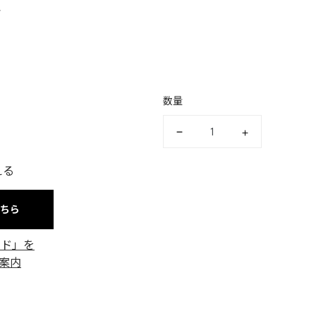
＋
数量
える
こちら
ード」を
案内