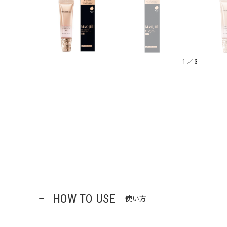
1
／
3
HOW TO USE
使い方