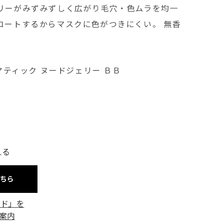
リーがみずみずしく広がり毛穴・色ムラを均一
コートするからマスクに色がつきにくい。 無香
ラマティック ヌードジェリー ＢＢ
える
こちら
ード」を
案内