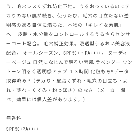
う、毛穴レスくずれ防止下地。 うるおっているのにテ
カりのない肌が続き、使うたび、毛穴の目立たない透
明感のある自信に満ちた、本物の「キレイな素肌」
へ。 皮脂・水分量をコントロールするうるさらセンサ
ーコート配合。 毛穴補正効果。浸透型うるおい美容液
配合。 オールシーズン、SPF50+・PA++++。 ヌーディ
ーベージュ 自然になじんで明るい素肌 ラベンダー ワン
トーン明るく透明感アップ １３時間 化粧もち*データ
取得済み *（テカり・皮脂くずれ・毛穴の目立ち・よ
れ・薄れ・くすみ・粉っぽさ）のなさ （メーカー調
べ。効果には個人差があります。）
無香料
SPF50+PA++++