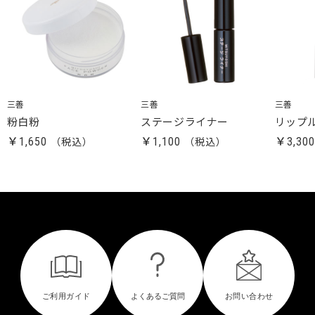
三善
三善
三善
粉白粉
ステージライナー
リップ
￥1,650
￥1,100
￥3,30