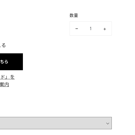
数量
える
こちら
ード」を
案内