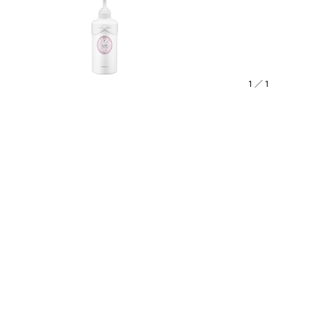
1
／
1