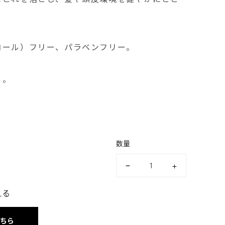
コール）フリー、パラベンフリー。
り。
数量
える
こちら