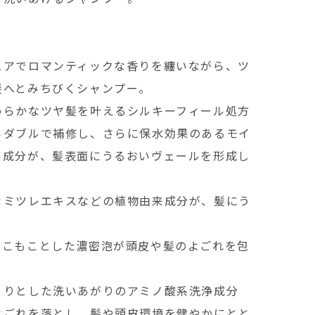
ュアでロマンティックな香りを纏いながら、ツ
髪へとみちびくシャンプー。
めらかなツヤ髪を叶えるシルキーフィール処方
らダブルで補修し、さらに保水効果のあるモイ
ル成分が、髪表面にうるおいヴェールを形成し
カミツレエキスなどの植物由来成分が、髪にう
もこもことした濃密泡が頭皮や髪のよごれを包
とりとした洗いあがりのアミノ酸系洗浄成分
よごれを落とし、髪や頭皮環境を健やかにとと