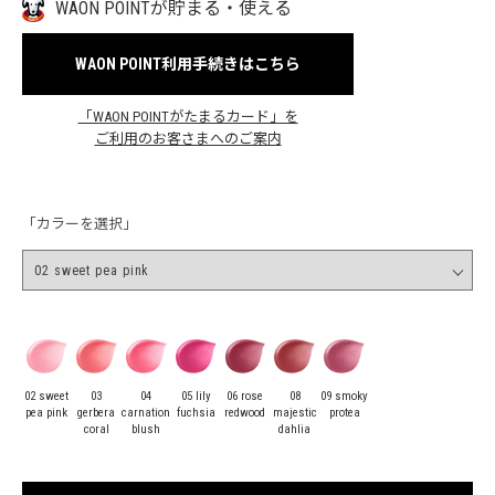
WAON POINTが貯まる・使える
WAON POINT利用手続きはこちら
「WAON POINTがたまるカード」を
ご利用のお客さまへのご案内
「カラーを選択」
02 sweet
03
04
05 lily
06 rose
08
09 smoky
pea pink
gerbera
carnation
fuchsia
redwood
majestic
protea
coral
blush
dahlia