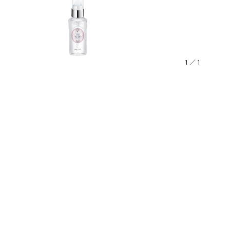
1
／
1