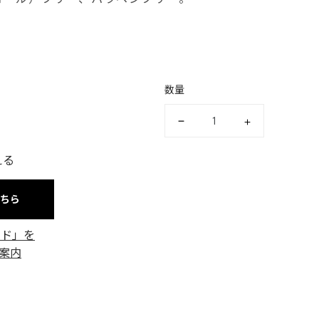
数量
える
こちら
ード」を
案内