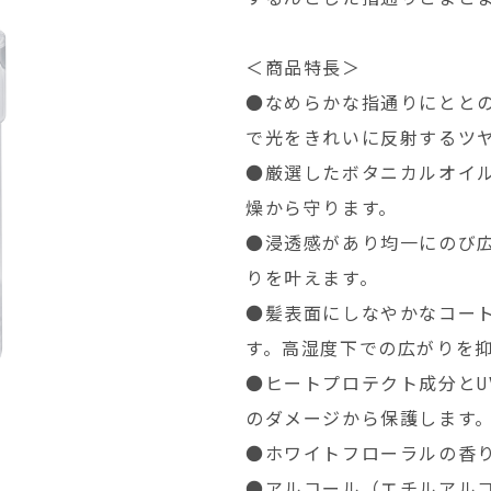
＜商品特長＞
●なめらかな指通りにとと
で光をきれいに反射するツ
●厳選したボタニカルオイ
燥から守ります。
●浸透感があり均一にのび
りを叶えます。
●髪表面にしなやかなコー
す。高湿度下での広がりを
●ヒートプロテクト成分とU
のダメージから保護します
●ホワイトフローラルの香
●アルコール（エチルアル