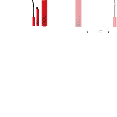
<
>
1
／
7