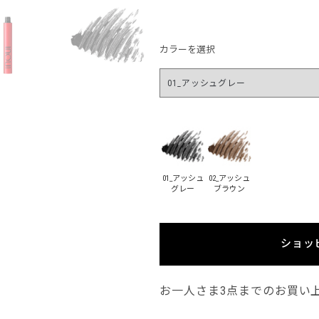
カラーを選択
01_アッシュ
02_アッシュ
グレー
ブラウン
ショッ
お一人さま3点までのお買い