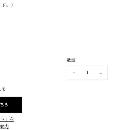
ます。）
数量
える
こちら
ード」を
案内