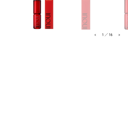
<
>
1
／
16