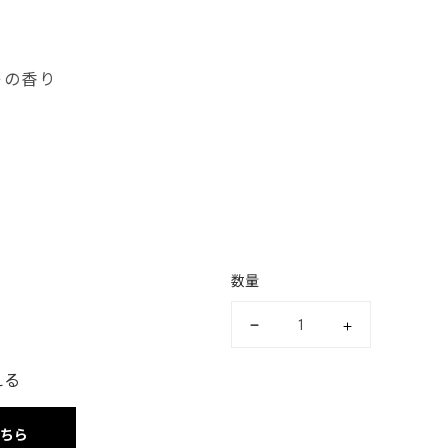
レの香り
数量
える
こちら