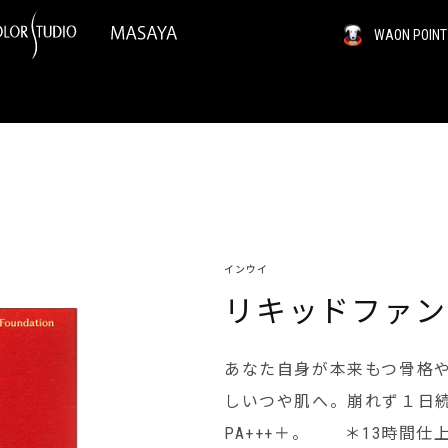
WAON PO
インウイ
リキッドファン
あなた自身が本来もつ骨格
しいつや肌へ。崩れず１日続く
PA+++＋。 ＊13時間