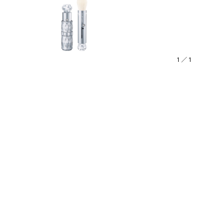
1
／
1