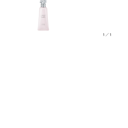
1
／
1