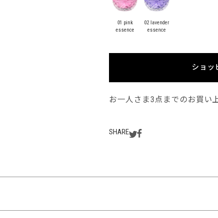
01 pink
02 lavender
essence
essence
ショッ
お一人さま3点までのお買い
SHARE