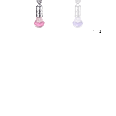
1
／
2