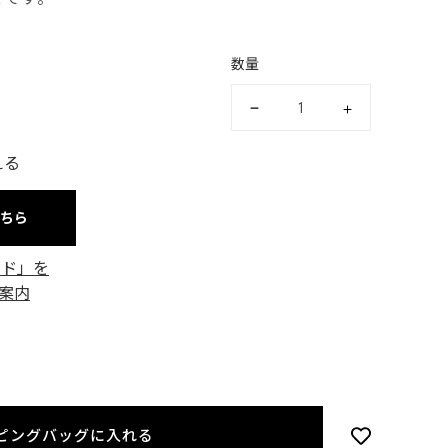
数量
える
こちら
ード」を
案内
ピングバッグに入れる