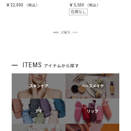
￥22,000
￥5,500
在庫なし
...
...
<<
<
4
5
6
7
8
>
>>
ITEMS
アイテムから探す
スキンケア
ベースメイク
アイ
リップ