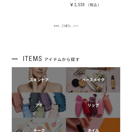
￥2,530
...
...
<<
<
2
3
4
5
6
>
>>
ITEMS
アイテムから探す
スキンケア
ベースメイク
アイ
リップ
チーク
ネイル