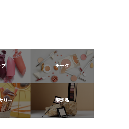
ップ
チーク
サリー
限定品