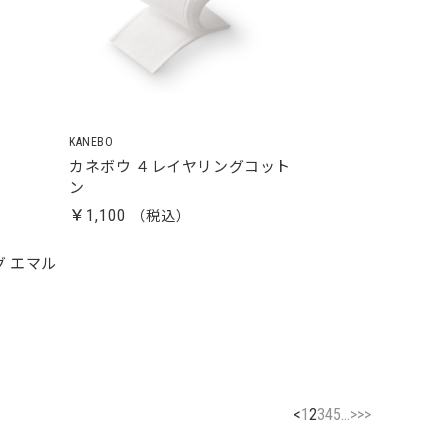
KANEBO
カネボウ ４レイヤリングコット
ン
￥1,100
グ エマル
<
1
2
3
4
5
...
>
>>