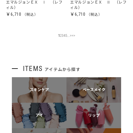
エマルジョンＥＸ Ⅰ （レフ
エマルジョンＥＸ Ⅱ （レフ
ィル）
ィル）
￥6,710
￥6,710
...
1
2
3
4
5
>
>>
ITEMS
アイテムから探す
スキンケア
ベースメイク
アイ
リップ