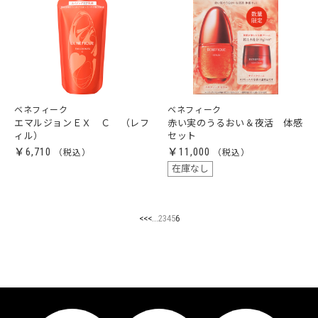
ベネフィーク
ベネフィーク
エマルジョンＥＸ Ｃ （レフ
赤い実のうるおい＆夜活 体感
ィル）
セット
￥6,710
￥11,000
在庫なし
...
<<
<
2
3
4
5
6