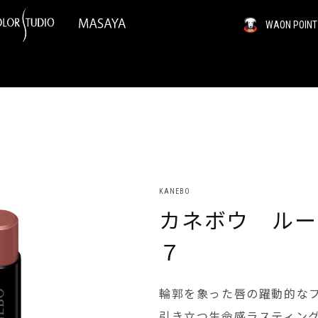
WAON PO
KANEBO
カネボウ ルー
７
輪郭を象った唇の躍動的な
引き立つ生命感ラスティン