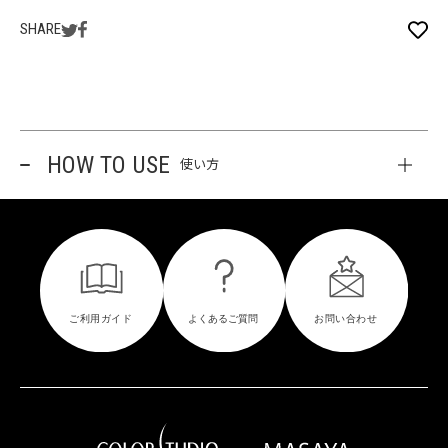
SHARE
HOW TO USE
使い方