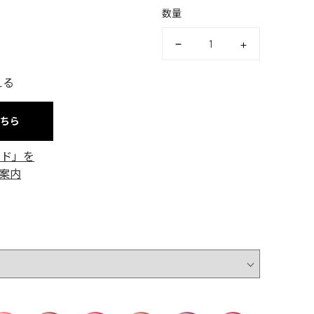
数量
える
こちら
ード」を
案内