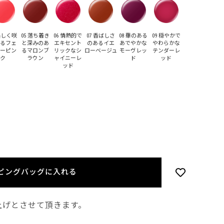
 美しく咲
05 落ち着き
06 情熱的で
07 香ばしさ
08 華のある
09 穏やかで
るフェ
と深みのあ
エキセント
のあるイエ
あでやかな
やわらかな
ーピン
るマロンブ
リックなシ
ローベージュ
モーヴレッ
テンダーレ
ク
ラウン
ャイニーレ
ド
ッド
ッド
ピングバッグに入れる
上げとさせて頂きます。