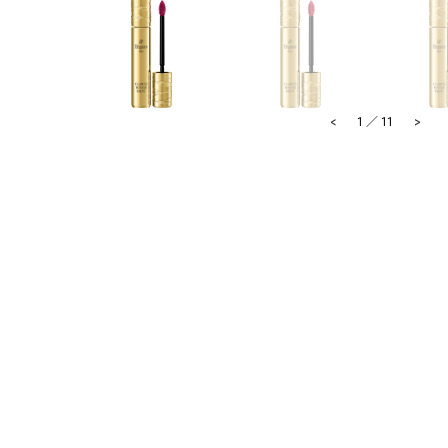
<
>
1
／
11