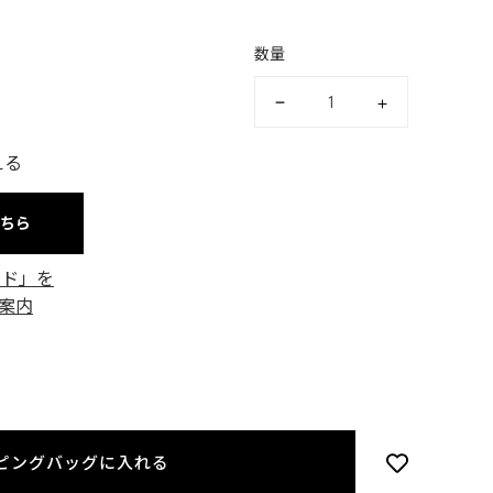
数量
える
こちら
ード」を
案内
ピングバッグに入れる