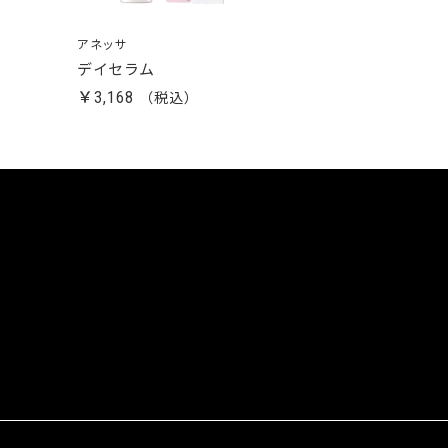
アネッサ
デイセラム
￥3,168