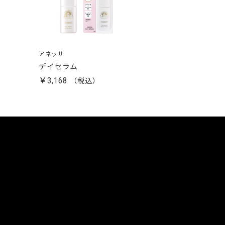
アネッサ
デイセラム
￥3,168