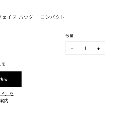
 フェイス パウダー コンパクト
数量
える
こちら
ード」を
案内