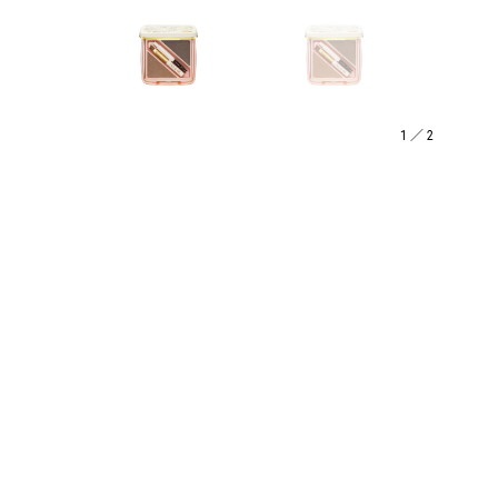
1
／
2