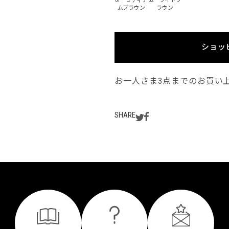
01 ミディア
02 ライトブ
ムブラウン
ラウン
ショッ
お一人さま3点までのお買い
SHARE