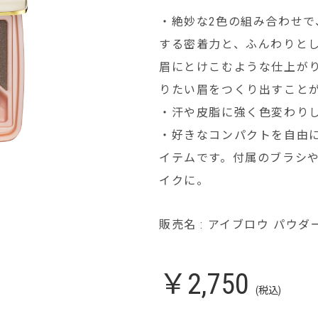
・絶妙な2⾊の組み合わせ
する密着⼒と、ふんわりと
眉にとけこむような仕上が
りたい眉をつくり出すこと
・汗や⽪脂に強く⾊変わり
・好きなコンパクトを自由
イテムです。付属のブラシ
イクに。
販売名 : アイブロウ パウダ
￥2,750
(税込)