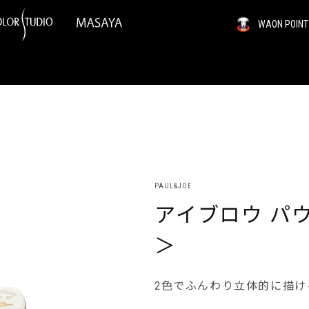
WAON PO
PAUL&JOE
アイブロウ パ
＞
2色でふんわり立体的に描け