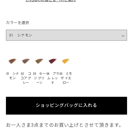
カラーを選択
01 シナ
02 コ
03 セー
04 プラ
05 ミモ
モン
コア グ
ジ グリ
ム レッ
ザ イエ
レー
ーン
ド
ロー
ショッピングバッグに入れる
お一人さま3点までのお買い上げとさせて頂きます。