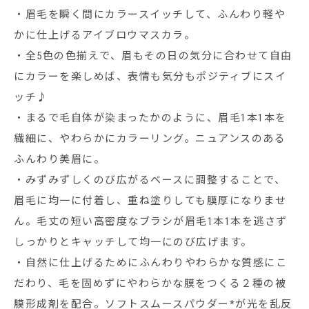
・眉毛を瞬く間にカラースイッチして、ふんわり軽や
かに仕上げるアイブロウマスカラ。
・全5色の色揃えで、眉もその日の気分に合わせて自由
にカラーを楽しめば、表情も気分もポジティブにスイ
ッチ♪
・まるで毛自体が染まったかのように、眉毛1本1本を
繊細に、やわらかにカラーリング。ニュアンスのある
ふんわり美眉に。
・みずみずしくのび広がるベースに調整することで、
眉毛に均一に付着し、重ね塗りしても膜厚になりませ
ん。毛丈の短い高密度なブラシが眉毛1本1本を逃さず
しっかりとキャッチして均一にのび広げます。
・自然に仕上げるためにふんわりやわらかな質感にこ
だわり、毛を固めずにやわらかな膜をつくる２種の被
膜形成剤を配合。ソフトスムースパウダー*が光を乱反