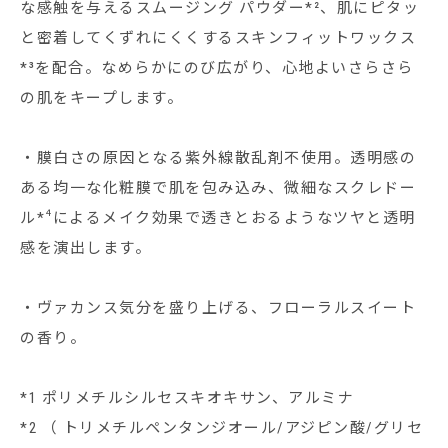
な感触を与えるスムージング パウダー*²、肌にピタッ
と密着してくずれにくくするスキンフィットワックス
*³を配合。なめらかにのび広がり、心地よいさらさら
の肌をキープします。
・膜白さの原因となる紫外線散乱剤不使用。透明感の
ある均一な化粧膜で肌を包み込み、微細なスクレドー
ル*⁴によるメイク効果で透きとおるようなツヤと透明
感を演出します。
・ヴァカンス気分を盛り上げる、フローラルスイート
の香り。
*1 ポリメチルシルセスキオキサン、アルミナ
*2 （ トリメチルペンタンジオール/アジピン酸/グリセ