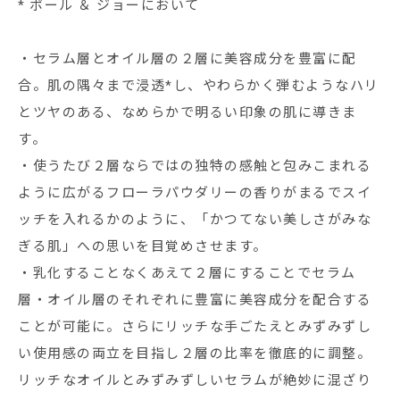
* ポール ＆ ジョーにおいて
・セラム層とオイル層の２層に美容成分を豊富に配
合。肌の隅々まで浸透*し、やわらかく弾むようなハリ
とツヤのある、なめらかで明るい印象の肌に導きま
す。
・使うたび２層ならではの独特の感触と包みこまれる
ように広がるフローラパウダリーの香りがまるでスイ
ッチを入れるかのように、「かつてない美しさがみな
ぎる肌」への思いを目覚めさせます。
・乳化することなくあえて２層にすることでセラム
層・オイル層のそれぞれに豊富に美容成分を配合する
ことが可能に。さらにリッチな手ごたえとみずみずし
い使用感の両立を目指し２層の比率を徹底的に調整。
リッチなオイルとみずみずしいセラムが絶妙に混ざり